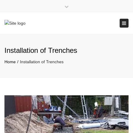
×
Close
top
Tog
QBCC: 1108061
bar
navi
Installation of Trenches
Home
Installation of Trenches